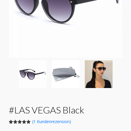
#LAS VEGAS Black
(
1
Kundenrezension)
Bewertet
1