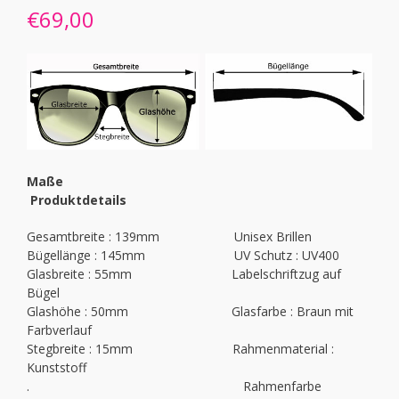
mit
5.00
€
69,00
von 5,
basierend
auf
Kundenbewertung
Maße
Produktdetails
Gesamtbreite : 139mm Unisex Brillen
Bügellänge : 145mm UV Schutz : UV400
Glasbreite : 55mm Labelschriftzug auf
Bügel
Glashöhe : 50mm Glasfarbe : Braun mit
Farbverlauf
Stegbreite : 15mm Rahmenmaterial :
Kunststoff
.
Rahmenfarbe