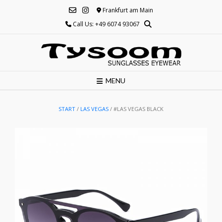
Skip
Frankfurt am Main
to
Call Us: +49 6074 93067
content
MENU
START
/
LAS VEGAS
/ #LAS VEGAS BLACK